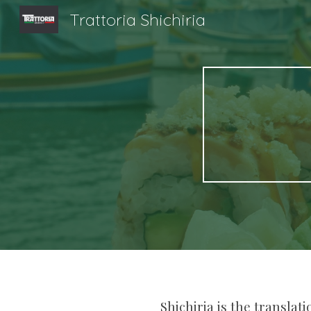
Trattoria Shichiria
Sk
Shichiria is the translat