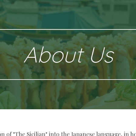
ip to main content
Skip to navigat
About Us
ion of "The Sicilian" into the Japanese language, in