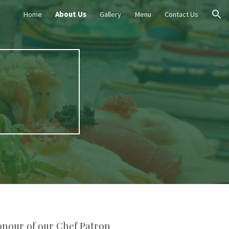
Home
About Us
Gallery
Menu
Contact Us
ion
 honour of our Chef Patron