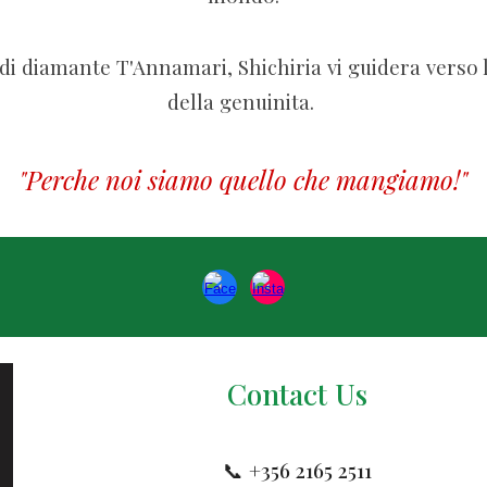
di diamante T'Annamari, Shichiria vi guidera verso l
della genuinita.
"
Perche noi siamo quello che mangiamo
!"
Contact
U
s
📞 +356
2165 2511