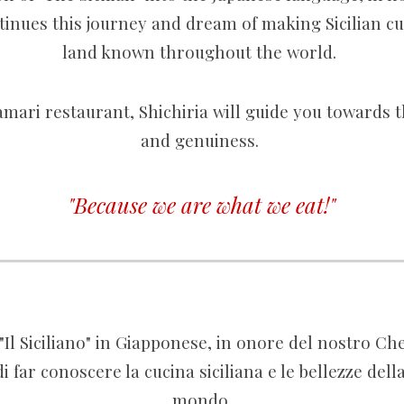
inues this journey and dream of making Sicilian cui
land known throughout the world.
amari restaurant, Shichiria will guide you towards 
and genuiness.
"Because we are what we eat!"
 "Il Siciliano" in Giapponese, in onore del nostro Ch
i far conoscere la cuci
na siciliana e le bellezze dell
mondo.